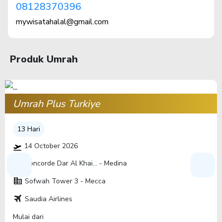
08128370396
mywisatahalal@gmail.com
Produk Umrah
Umrah Plus Turkiye
13 Hari
14 October 2026
corporate_fare
Concorde Dar Al Khai... - Medina
corporate_fare
Sofwah Tower 3 - Mecca
travel
Saudia Airlines
Mulai dari